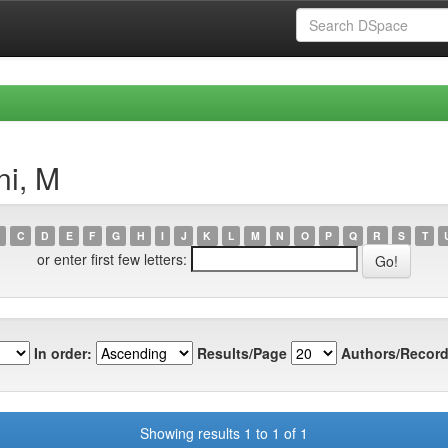
ni, M
C
D
E
F
G
H
I
J
K
L
M
N
O
P
Q
R
S
T
or enter first few letters:
In order:
Results/Page
Authors/Record
Showing results 1 to 1 of 1