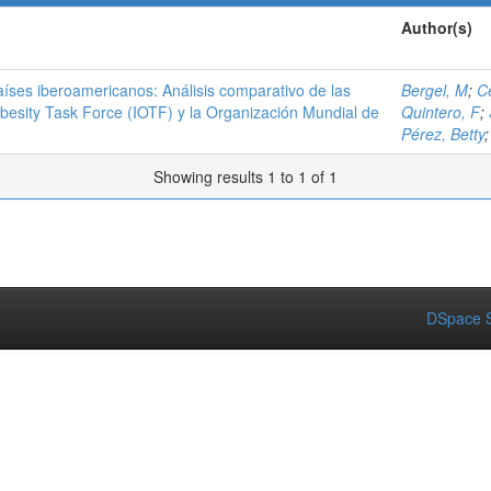
Author(s)
países iberoamericanos: Análisis comparativo de las
Bergel, M
;
C
Obesity Task Force (IOTF) y la Organización Mundial de
Quintero, F
;
Pérez, Betty
Showing results 1 to 1 of 1
DSpace S