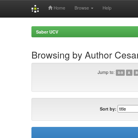
Home
Browse
Help
Skip
navigation
Saber UCV
Browsing by Author Cesa
Jump to:
0-9
A
B
Sort by: