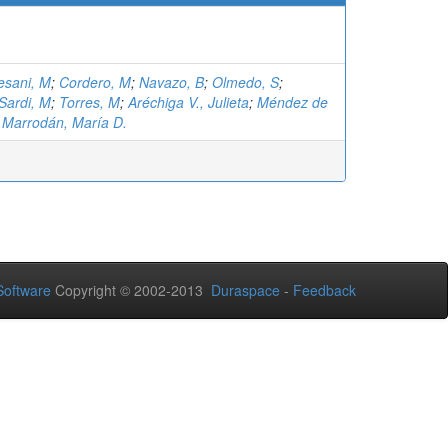
esani, M
;
Cordero, M
;
Navazo, B
;
Olmedo, S
;
Sardi, M
;
Torres, M
;
Aréchiga V., Julieta
;
Méndez de
;
Marrodán, María D.
oftware
Copyright © 2002-2013
Duraspace
-
Feedback