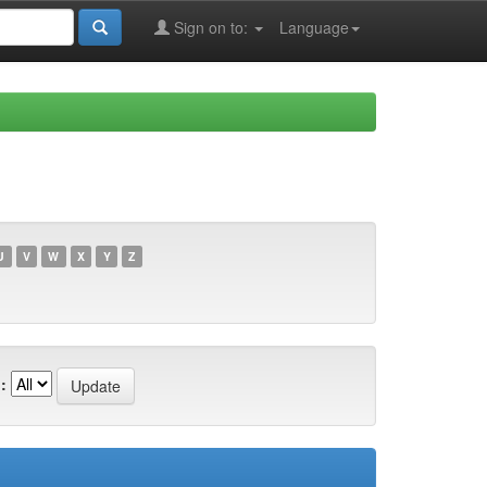
Sign on to:
Language
U
V
W
X
Y
Z
: