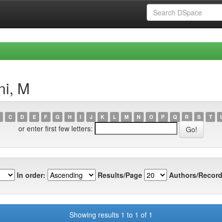
ni, M
C
D
E
F
G
H
I
J
K
L
M
N
O
P
Q
R
S
T
or enter first few letters:
In order:
Results/Page
Authors/Record
Showing results 1 to 1 of 1