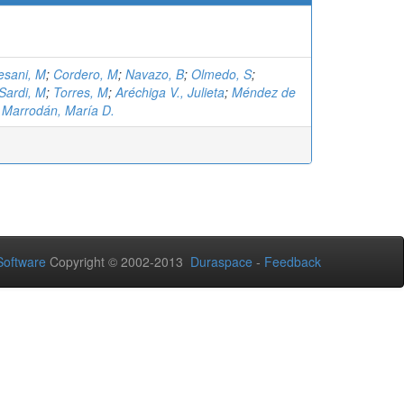
esani, M
;
Cordero, M
;
Navazo, B
;
Olmedo, S
;
Sardi, M
;
Torres, M
;
Aréchiga V., Julieta
;
Méndez de
;
Marrodán, María D.
oftware
Copyright © 2002-2013
Duraspace
-
Feedback