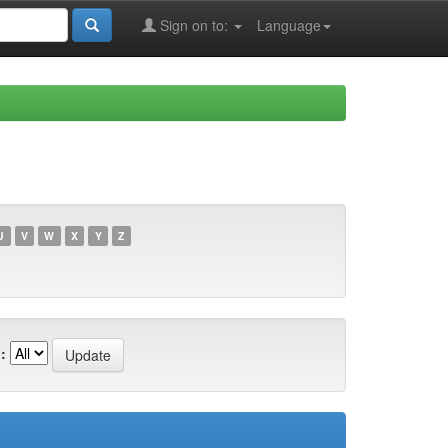
Sign on to:
Language
U
V
W
X
Y
Z
: