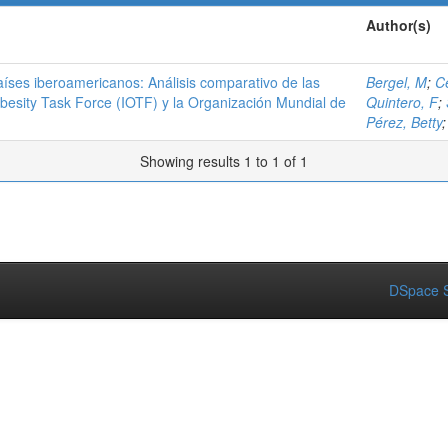
Author(s)
países iberoamericanos: Análisis comparativo de las
Bergel, M
;
C
Obesity Task Force (IOTF) y la Organización Mundial de
Quintero, F
;
Pérez, Betty
Showing results 1 to 1 of 1
DSpace S