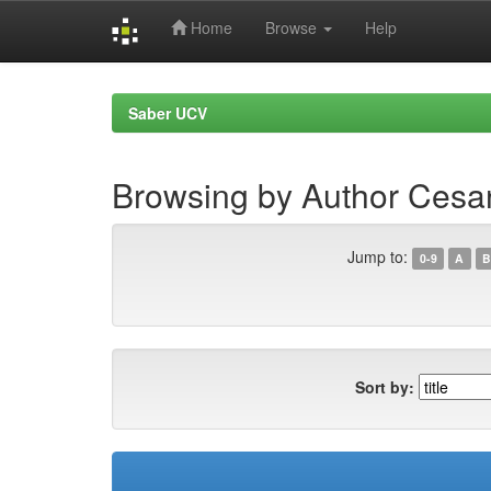
Home
Browse
Help
Skip
navigation
Saber UCV
Browsing by Author Cesa
Jump to:
0-9
A
B
Sort by: