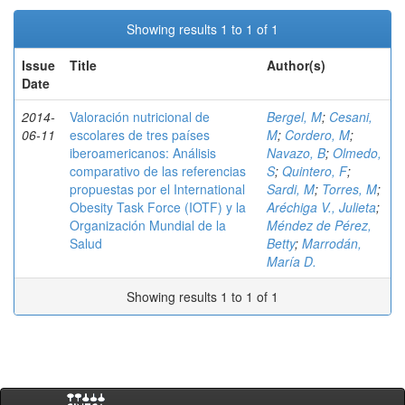
Showing results 1 to 1 of 1
Issue
Title
Author(s)
Date
2014-
Valoración nutricional de
Bergel, M
;
Cesani,
06-11
escolares de tres países
M
;
Cordero, M
;
iberoamericanos: Análisis
Navazo, B
;
Olmedo,
comparativo de las referencias
S
;
Quintero, F
;
propuestas por el International
Sardi, M
;
Torres, M
;
Obesity Task Force (IOTF) y la
Aréchiga V., Julieta
;
Organización Mundial de la
Méndez de Pérez,
Salud
Betty
;
Marrodán,
María D.
Showing results 1 to 1 of 1