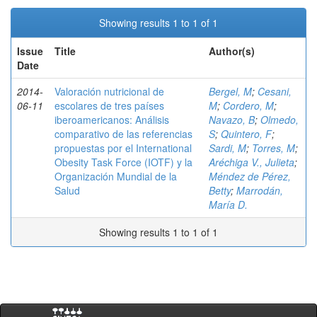
Showing results 1 to 1 of 1
Issue
Title
Author(s)
Date
2014-
Valoración nutricional de
Bergel, M
;
Cesani,
06-11
escolares de tres países
M
;
Cordero, M
;
iberoamericanos: Análisis
Navazo, B
;
Olmedo,
comparativo de las referencias
S
;
Quintero, F
;
propuestas por el International
Sardi, M
;
Torres, M
;
Obesity Task Force (IOTF) y la
Aréchiga V., Julieta
;
Organización Mundial de la
Méndez de Pérez,
Salud
Betty
;
Marrodán,
María D.
Showing results 1 to 1 of 1