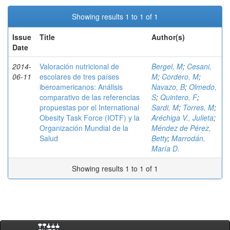
Showing results 1 to 1 of 1
Issue
Title
Author(s)
Date
2014-
Valoración nutricional de
Bergel, M
;
Cesani,
06-11
escolares de tres países
M
;
Cordero, M
;
iberoamericanos: Análisis
Navazo, B
;
Olmedo,
comparativo de las referencias
S
;
Quintero, F
;
propuestas por el International
Sardi, M
;
Torres, M
;
Obesity Task Force (IOTF) y la
Aréchiga V., Julieta
;
Organización Mundial de la
Méndez de Pérez,
Salud
Betty
;
Marrodán,
María D.
Showing results 1 to 1 of 1