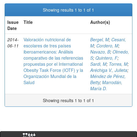
Showing results 1 to 1 of 1
Issue
Title
Author(s)
Date
2014-
Valoración nutricional de
Bergel, M
;
Cesani,
06-11
escolares de tres países
M
;
Cordero, M
;
iberoamericanos: Análisis
Navazo, B
;
Olmedo,
comparativo de las referencias
S
;
Quintero, F
;
propuestas por el International
Sardi, M
;
Torres, M
;
Obesity Task Force (IOTF) y la
Aréchiga V., Julieta
;
Organización Mundial de la
Méndez de Pérez,
Salud
Betty
;
Marrodán,
María D.
Showing results 1 to 1 of 1