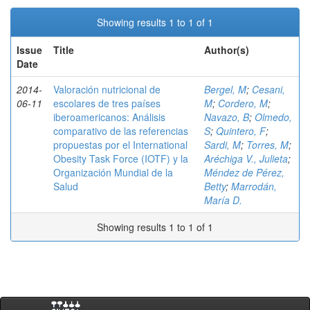
Showing results 1 to 1 of 1
Issue
Title
Author(s)
Date
2014-
Valoración nutricional de
Bergel, M
;
Cesani,
06-11
escolares de tres países
M
;
Cordero, M
;
iberoamericanos: Análisis
Navazo, B
;
Olmedo,
comparativo de las referencias
S
;
Quintero, F
;
propuestas por el International
Sardi, M
;
Torres, M
;
Obesity Task Force (IOTF) y la
Aréchiga V., Julieta
;
Organización Mundial de la
Méndez de Pérez,
Salud
Betty
;
Marrodán,
María D.
Showing results 1 to 1 of 1