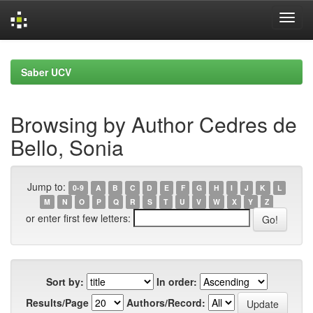
Skip
navigation
Saber UCV
Browsing by Author Cedres de
Bello, Sonia
Jump to:
0-9
A
B
C
D
E
F
G
H
I
J
K
L
M
N
O
P
Q
R
S
T
U
V
W
X
Y
Z
or enter first few letters:
Sort by:
In order:
Results/Page
Authors/Record: