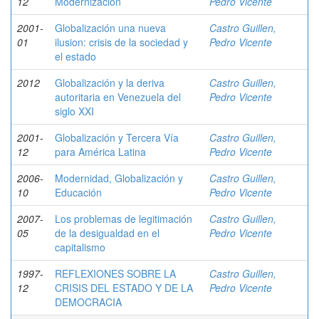
12
Modernización
Pedro Vicente
2001-
Globalización una nueva
Castro Guillen,
01
ilusion: crisis de la sociedad y
Pedro Vicente
el estado
2012
Globalización y la deriva
Castro Guillen,
autoritaria en Venezuela del
Pedro Vicente
siglo XXI
2001-
Globalización y Tercera Vía
Castro Guillen,
12
para América Latina
Pedro Vicente
2006-
Modernidad, Globalización y
Castro Guillen,
10
Educación
Pedro Vicente
2007-
Los problemas de legitimación
Castro Guillen,
05
de la desigualdad en el
Pedro Vicente
capitalismo
1997-
REFLEXIONES SOBRE LA
Castro Guillen,
12
CRISIS DEL ESTADO Y DE LA
Pedro Vicente
DEMOCRACIA