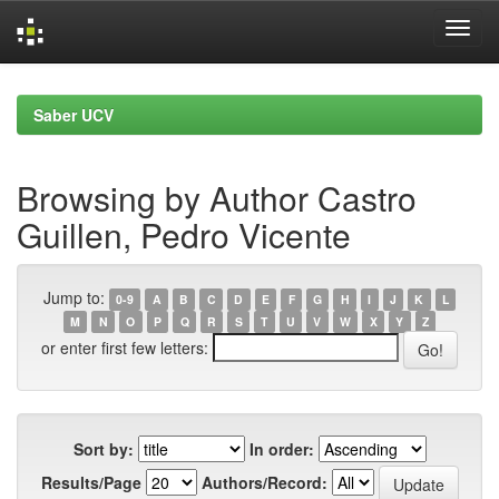
Skip
navigation
Saber UCV
Browsing by Author Castro
Guillen, Pedro Vicente
Jump to:
0-9
A
B
C
D
E
F
G
H
I
J
K
L
M
N
O
P
Q
R
S
T
U
V
W
X
Y
Z
or enter first few letters:
Sort by:
In order:
Results/Page
Authors/Record: