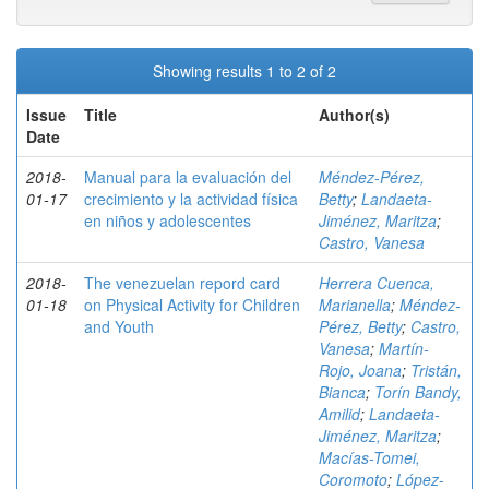
Showing results 1 to 2 of 2
Issue
Title
Author(s)
Date
2018-
Manual para la evaluación del
Méndez-Pérez,
01-17
crecimiento y la actividad física
Betty
;
Landaeta-
en niños y adolescentes
Jiménez, Maritza
;
Castro, Vanesa
2018-
The venezuelan repord card
Herrera Cuenca,
01-18
on Physical Activity for Children
Marianella
;
Méndez-
and Youth
Pérez, Betty
;
Castro,
Vanesa
;
Martín-
Rojo, Joana
;
Tristán,
Bianca
;
Torín Bandy,
Amilid
;
Landaeta-
Jiménez, Maritza
;
Macías-Tomei,
Coromoto
;
López-