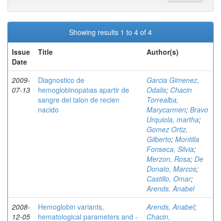
Showing results 1 to 4 of 4
Issue
Title
Author(s)
Date
2009-
Diagnostico de
Garcia Gimenez,
07-13
hemoglobinopatıas apartir de
Odalis
;
Chacin
sangre del talon de recien
Torrealba,
nacido
Marycarmen
;
Bravo
Urquiola, martha
;
Gomez Ortiz,
Gilberto
;
Montilla
Fonseca, Silvia
;
Merzon, Rosa
;
De
Donato, Marcos
;
Castillo, Omar
;
Arends, Anabel
2008-
Hemoglobin variants,
Arends, Anabel
;
12-05
hematological parameters and -
Chacin,