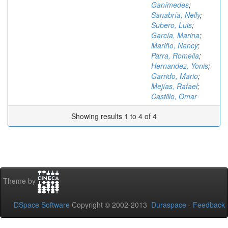
Ganímedes
;
Sanabría, Nelly
;
Subero, Luis
;
García, Marina
;
Mariño, Nancy
;
Parra, Romelia
;
Hernandez, Yonis
;
Garrido, Mario
;
Mejías, Rafael
;
Castillo, Omar
Showing results 1 to 4 of 4
Theme by
DSpace Software
Copyright © 2002-2013
Duraspace
-
Feedback