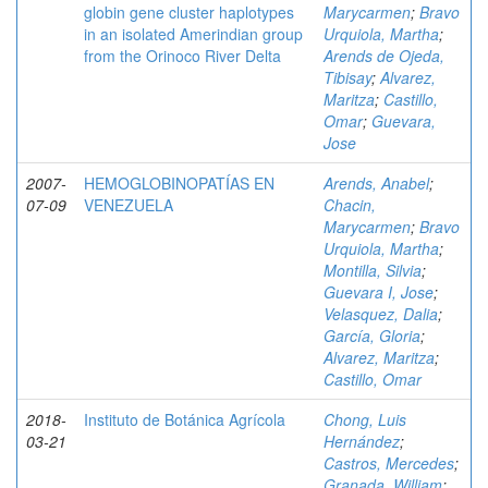
globin gene cluster haplotypes
Marycarmen
;
Bravo
in an isolated Amerindian group
Urquiola, Martha
;
from the Orinoco River Delta
Arends de Ojeda,
Tibisay
;
Alvarez,
Maritza
;
Castillo,
Omar
;
Guevara,
Jose
2007-
HEMOGLOBINOPATÍAS EN
Arends, Anabel
;
07-09
VENEZUELA
Chacin,
Marycarmen
;
Bravo
Urquiola, Martha
;
Montilla, Silvia
;
Guevara I, Jose
;
Velasquez, Dalia
;
García, Gloria
;
Alvarez, Maritza
;
Castillo, Omar
2018-
Instituto de Botánica Agrícola
Chong, Luis
03-21
Hernández
;
Castros, Mercedes
;
Granada, William
;