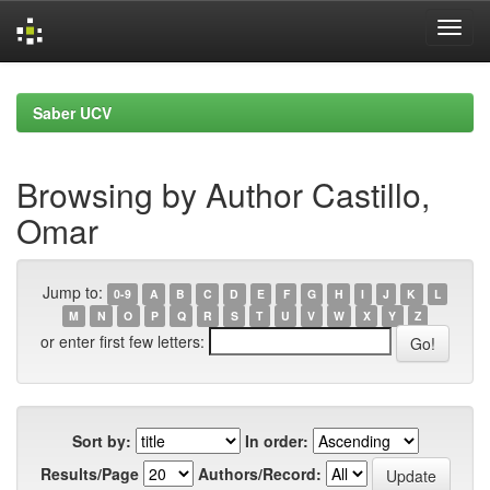
Skip
navigation
Saber UCV
Browsing by Author Castillo,
Omar
Jump to:
0-9
A
B
C
D
E
F
G
H
I
J
K
L
M
N
O
P
Q
R
S
T
U
V
W
X
Y
Z
or enter first few letters:
Sort by:
In order:
Results/Page
Authors/Record: