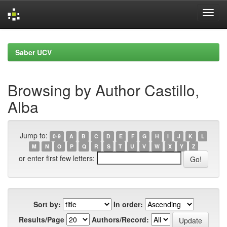
Skip
navigation
Saber UCV
Browsing by Author Castillo,
Alba
Jump to:
0-9
A
B
C
D
E
F
G
H
I
J
K
L
M
N
O
P
Q
R
S
T
U
V
W
X
Y
Z
or enter first few letters:
Sort by:
In order:
Results/Page
Authors/Record: