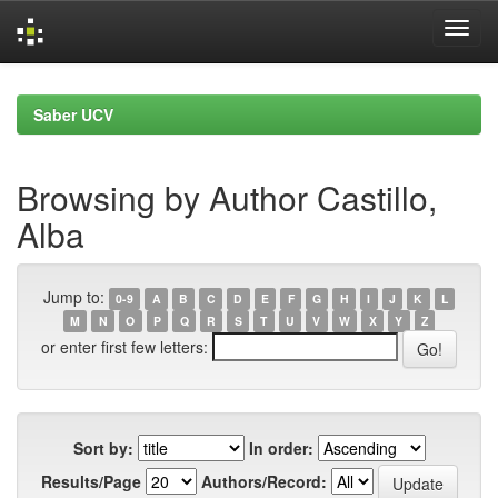
Skip
navigation
Saber UCV
Browsing by Author Castillo,
Alba
Jump to:
0-9
A
B
C
D
E
F
G
H
I
J
K
L
M
N
O
P
Q
R
S
T
U
V
W
X
Y
Z
or enter first few letters:
Sort by:
In order:
Results/Page
Authors/Record: