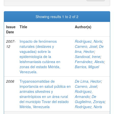
Showing results 1 to 2 of 2
Issue
Title
Author(s)
Date
2007-
Impacto de fenómenos
Rodríguez, Noris
;
12
naturales (deslaves y
Carrero, José
;
De
vaguadas) sobre la
lima, Hector
;
epidemiología de la
Sandoval, Irene
;
leishmaniasis cutánea en
Fernández, Alexis
;
zonas del estado Mérida,
Barrios, Miguel
Venezuela.
2006
Trypanosomatidae de
De Lima, Hector
;
importancia en salud pública en
Carrero, José
;
animales silvestres y
Rodríguez,
sinantrópicos en un área rural
Armando
;
De
del municipio Tovar del estado
Guglielmo, Zoraya
;
Mérida, Venezuela
Rodríguez, Noris