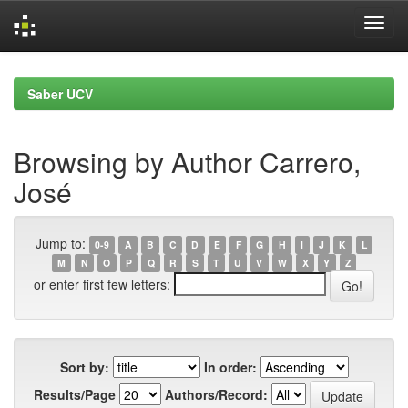
Skip
navigation
Saber UCV
Browsing by Author Carrero,
José
Jump to:
0-9
A
B
C
D
E
F
G
H
I
J
K
L
M
N
O
P
Q
R
S
T
U
V
W
X
Y
Z
or enter first few letters:
Sort by:
In order:
Results/Page
Authors/Record: