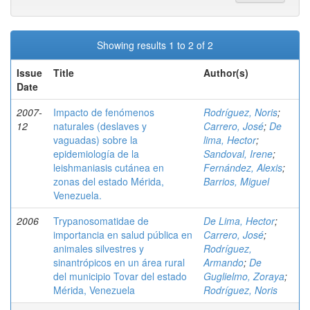
Showing results 1 to 2 of 2
Issue
Title
Author(s)
Date
2007-
Impacto de fenómenos
Rodríguez, Noris
;
12
naturales (deslaves y
Carrero, José
;
De
vaguadas) sobre la
lima, Hector
;
epidemiología de la
Sandoval, Irene
;
leishmaniasis cutánea en
Fernández, Alexis
;
zonas del estado Mérida,
Barrios, Miguel
Venezuela.
2006
Trypanosomatidae de
De Lima, Hector
;
importancia en salud pública en
Carrero, José
;
animales silvestres y
Rodríguez,
sinantrópicos en un área rural
Armando
;
De
del municipio Tovar del estado
Guglielmo, Zoraya
;
Mérida, Venezuela
Rodríguez, Noris