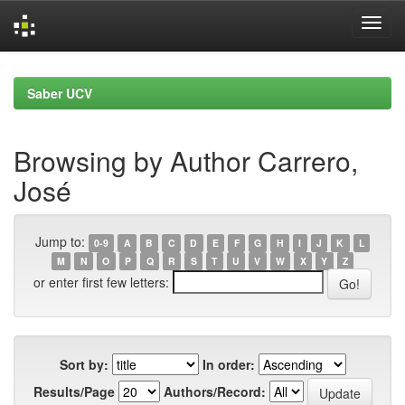
Skip
navigation
Saber UCV
Browsing by Author Carrero,
José
Jump to:
0-9
A
B
C
D
E
F
G
H
I
J
K
L
M
N
O
P
Q
R
S
T
U
V
W
X
Y
Z
or enter first few letters:
Sort by:
In order:
Results/Page
Authors/Record: