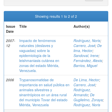
Showing results 1 to 2 of 2
Issue
Title
Author(s)
Date
2007-
Impacto de fenómenos
Rodríguez, Noris
;
12
naturales (deslaves y
Carrero, José
;
De
vaguadas) sobre la
lima, Hector
;
epidemiología de la
Sandoval, Irene
;
leishmaniasis cutánea en
Fernández, Alexis
;
zonas del estado Mérida,
Barrios, Miguel
Venezuela.
2006
Trypanosomatidae de
De Lima, Hector
;
importancia en salud pública en
Carrero, José
;
animales silvestres y
Rodríguez,
sinantrópicos en un área rural
Armando
;
De
del municipio Tovar del estado
Guglielmo, Zoraya
;
Mérida, Venezuela
Rodríguez, Noris