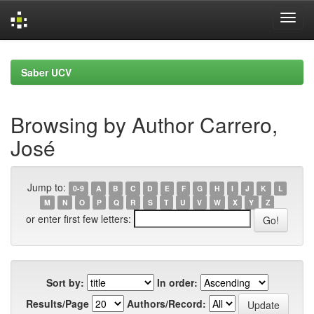
Skip
navigation
Saber UCV
Browsing by Author Carrero,
José
Jump to:
0-9
A
B
C
D
E
F
G
H
I
J
K
L
M
N
O
P
Q
R
S
T
U
V
W
X
Y
Z
or enter first few letters:
Sort by:
In order:
Results/Page
Authors/Record: