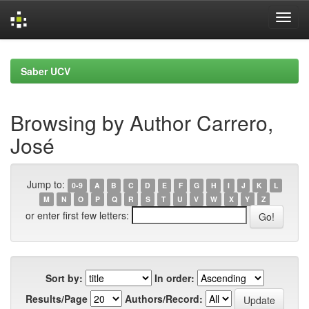
Skip
navigation
Saber UCV
Browsing by Author Carrero,
José
Jump to:
0-9
A
B
C
D
E
F
G
H
I
J
K
L
M
N
O
P
Q
R
S
T
U
V
W
X
Y
Z
or enter first few letters:
Sort by:
In order:
Results/Page
Authors/Record: