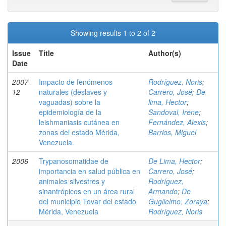
Showing results 1 to 2 of 2
Issue
Title
Author(s)
Date
2007-
Impacto de fenómenos
Rodríguez, Noris
;
12
naturales (deslaves y
Carrero, José
;
De
vaguadas) sobre la
lima, Hector
;
epidemiología de la
Sandoval, Irene
;
leishmaniasis cutánea en
Fernández, Alexis
;
zonas del estado Mérida,
Barrios, Miguel
Venezuela.
2006
Trypanosomatidae de
De Lima, Hector
;
importancia en salud pública en
Carrero, José
;
animales silvestres y
Rodríguez,
sinantrópicos en un área rural
Armando
;
De
del municipio Tovar del estado
Guglielmo, Zoraya
;
Mérida, Venezuela
Rodríguez, Noris