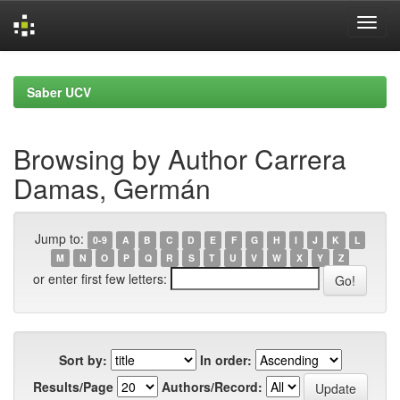
Skip
navigation
Saber UCV
Browsing by Author Carrera
Damas, Germán
Jump to:
0-9
A
B
C
D
E
F
G
H
I
J
K
L
M
N
O
P
Q
R
S
T
U
V
W
X
Y
Z
or enter first few letters:
Sort by:
In order:
Results/Page
Authors/Record: