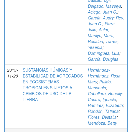
Castillo, Egli
;
Delgado, Mavelys
;
Aciego, Juan C.
;
García, Audry
;
Rey,
Juan C.
;
Parra,
Julio
;
Aular,
Marilyn
;
Mora,
Rosalba
;
Torres,
Yesenia
;
Domínguez, Luis
;
García, Douglas
2013-
SUSTANCIAS HÚMICAS Y
Hernández-
11-20
ESTABILIDAD DE AGREGADOS
Hernández, Rosa
EN ECOSISTEMAS
Mary
;
Pulido,
TROPICALES SUJETOS A
Mansonia
;
CAMBIOS DE USO DE LA
Caballero, Ronelly
;
TIERRA
Castro, Ignacio
;
Ramirez, Elizabeth
;
Rondón, Tatiana
;
Flores, Bestalia
;
Mendoza, Betty