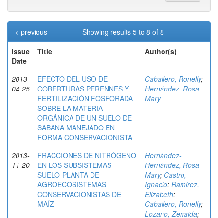
< previous
Showing results 5 to 8 of 8
Issue
Title
Author(s)
Date
2013-
EFECTO DEL USO DE
Caballero, Ronelly
;
04-25
COBERTURAS PERENNES Y
Hernández, Rosa
FERTILIZACIÓN FOSFORADA
Mary
SOBRE LA MATERIA
ORGÁNICA DE UN SUELO DE
SABANA MANEJADO EN
FORMA CONSERVACIONISTA
2013-
FRACCIONES DE NITRÓGENO
Hernández-
11-20
EN LOS SUBSISTEMAS
Hernández, Rosa
SUELO-PLANTA DE
Mary
;
Castro,
AGROECOSISTEMAS
Ignacio
;
Ramirez,
CONSERVACIONISTAS DE
Elizabeth
;
MAÍZ
Caballero, Ronelly
;
Lozano, Zenaida
;