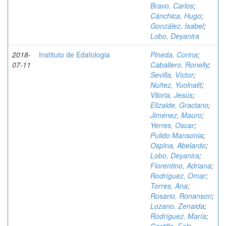
Bravo, Carlos
;
Cánchica, Hugo
;
González, Isabel
;
Lobo, Deyanira
2018-
Instituto de Edafologia
Pineda, Corina
;
07-11
Caballero, Ronelly
;
Sevilla, Víctor
;
Nuñez, Yuolnalit
;
Viloria, Jesús
;
Elizalde, Graciano
;
Jiménez, Mauro
;
Yerres, Oscar
;
Pulido Mansonia
;
Ospina, Abelardo
;
Lobo, Deyanira
;
Florentino, Adriana
;
Rodríguez, Omar
;
Torres, Ana
;
Rosario, Ronanson
;
Lozano, Zenaida
;
Rodríguez, María
;