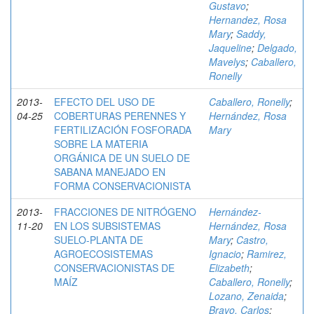
Gustavo
;
Hernandez, Rosa
Mary
;
Saddy,
Jaqueline
;
Delgado,
Mavelys
;
Caballero,
Ronelly
2013-
EFECTO DEL USO DE
Caballero, Ronelly
;
04-25
COBERTURAS PERENNES Y
Hernández, Rosa
FERTILIZACIÓN FOSFORADA
Mary
SOBRE LA MATERIA
ORGÁNICA DE UN SUELO DE
SABANA MANEJADO EN
FORMA CONSERVACIONISTA
2013-
FRACCIONES DE NITRÓGENO
Hernández-
11-20
EN LOS SUBSISTEMAS
Hernández, Rosa
SUELO-PLANTA DE
Mary
;
Castro,
AGROECOSISTEMAS
Ignacio
;
Ramirez,
CONSERVACIONISTAS DE
Elizabeth
;
MAÍZ
Caballero, Ronelly
;
Lozano, Zenaida
;
Bravo, Carlos
;