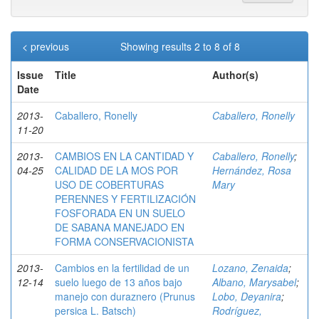
< previous
Showing results 2 to 8 of 8
Issue
Title
Author(s)
Date
2013-
Caballero, Ronelly
Caballero, Ronelly
11-20
2013-
CAMBIOS EN LA CANTIDAD Y
Caballero, Ronelly
;
04-25
CALIDAD DE LA MOS POR
Hernández, Rosa
USO DE COBERTURAS
Mary
PERENNES Y FERTILIZACIÓN
FOSFORADA EN UN SUELO
DE SABANA MANEJADO EN
FORMA CONSERVACIONISTA
2013-
Cambios en la fertilidad de un
Lozano, Zenaida
;
12-14
suelo luego de 13 años bajo
Albano, Marysabel
;
manejo con duraznero (Prunus
Lobo, Deyanira
;
persica L. Batsch)
Rodríguez,