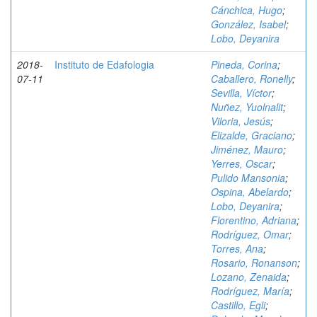
Cánchica, Hugo
;
González, Isabel
;
Lobo, Deyanira
2018-
Instituto de Edafologia
Pineda, Corina
;
07-11
Caballero, Ronelly
;
Sevilla, Víctor
;
Nuñez, Yuolnalit
;
Viloria, Jesús
;
Elizalde, Graciano
;
Jiménez, Mauro
;
Yerres, Oscar
;
Pulido Mansonia
;
Ospina, Abelardo
;
Lobo, Deyanira
;
Florentino, Adriana
;
Rodríguez, Omar
;
Torres, Ana
;
Rosario, Ronanson
;
Lozano, Zenaida
;
Rodríguez, María
;
Castillo, Egli
;