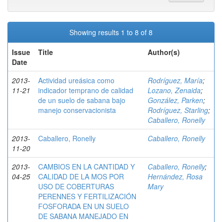
Showing results 1 to 8 of 8
Issue
Title
Author(s)
Date
2013-
Actividad ureásica como
Rodríguez, María
;
11-21
indicador temprano de calidad
Lozano, Zenaida
;
de un suelo de sabana bajo
González, Parken
;
manejo conservacionista
Rodríguez, Starling
;
Caballero, Ronelly
2013-
Caballero, Ronelly
Caballero, Ronelly
11-20
2013-
CAMBIOS EN LA CANTIDAD Y
Caballero, Ronelly
;
04-25
CALIDAD DE LA MOS POR
Hernández, Rosa
USO DE COBERTURAS
Mary
PERENNES Y FERTILIZACIÓN
FOSFORADA EN UN SUELO
DE SABANA MANEJADO EN