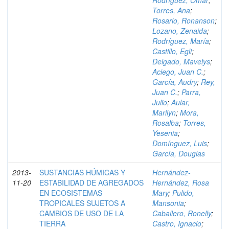
Rodríguez, Omar
;
Torres, Ana
;
Rosario, Ronanson
;
Lozano, Zenaida
;
Rodríguez, María
;
Castillo, Egli
;
Delgado, Mavelys
;
Aciego, Juan C.
;
García, Audry
;
Rey,
Juan C.
;
Parra,
Julio
;
Aular,
Marilyn
;
Mora,
Rosalba
;
Torres,
Yesenia
;
Domínguez, Luis
;
García, Douglas
2013-
SUSTANCIAS HÚMICAS Y
Hernández-
11-20
ESTABILIDAD DE AGREGADOS
Hernández, Rosa
EN ECOSISTEMAS
Mary
;
Pulido,
TROPICALES SUJETOS A
Mansonia
;
CAMBIOS DE USO DE LA
Caballero, Ronelly
;
TIERRA
Castro, Ignacio
;