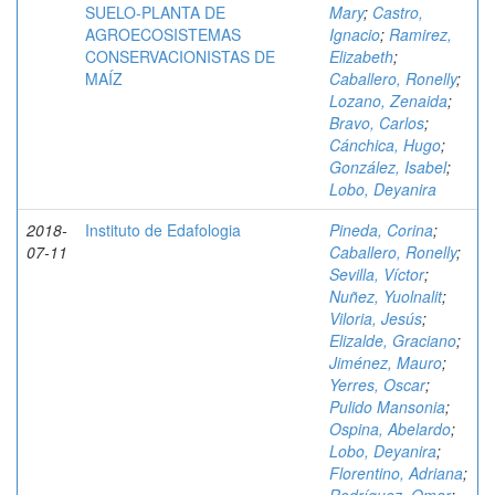
SUELO-PLANTA DE
Mary
;
Castro,
AGROECOSISTEMAS
Ignacio
;
Ramirez,
CONSERVACIONISTAS DE
Elizabeth
;
MAÍZ
Caballero, Ronelly
;
Lozano, Zenaida
;
Bravo, Carlos
;
Cánchica, Hugo
;
González, Isabel
;
Lobo, Deyanira
2018-
Instituto de Edafologia
Pineda, Corina
;
07-11
Caballero, Ronelly
;
Sevilla, Víctor
;
Nuñez, Yuolnalit
;
Viloria, Jesús
;
Elizalde, Graciano
;
Jiménez, Mauro
;
Yerres, Oscar
;
Pulido Mansonia
;
Ospina, Abelardo
;
Lobo, Deyanira
;
Florentino, Adriana
;