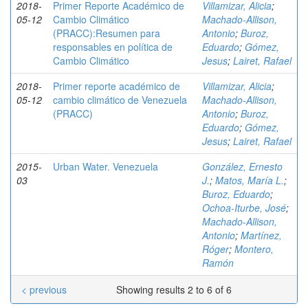
2018-
Primer Reporte Académico de
Villamizar, Alicia
;
05-12
Cambio Climático
Machado-Allison,
(PRACC):Resumen para
Antonio
;
Buroz,
responsables en política de
Eduardo
;
Gómez,
Cambio Climático
Jesus
;
Lairet, Rafael
2018-
Primer reporte académico de
Villamizar, Alicia
;
05-12
cambio climático de Venezuela
Machado-Allison,
(PRACC)
Antonio
;
Buroz,
Eduardo
;
Gómez,
Jesus
;
Lairet, Rafael
2015-
Urban Water. Venezuela
González, Ernesto
03
J.
;
Matos, María L.
;
Buroz, Eduardo
;
Ochoa-Iturbe, José
;
Machado-Allison,
Antonio
;
Martínez,
Róger
;
Montero,
Ramón
< previous
Showing results 2 to 6 of 6