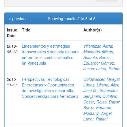
< previous
Showing results 2 to 6 of 6
Issue
Title
Author(s)
Date
2018-
Lineamientos y estrategias
Villamizar, Alicia
;
05-12
transversales y sectoriales para
Machado-Allison,
enfrentar el cambio climático
Antonio
;
Buroz,
en Venezuela
Eduardo
;
Gómez,
Jesus
;
Lairet, Rafael
2015-
Perspectivas Tecnológicas
Goldwasser, Mireya
;
11-17
Energéticas y Oportunidades
López, Liliana
;
Aller,
de Investigación y desarrollo.
Jose M.
;
Scharifker,
Consecuencias para Venezuela
Benjamin
;
Quintino,
Cesar
;
Rojas, Daysi
;
Buroz, Eduardo
;
Mostany, Jorge
;
Lairet, Rafael