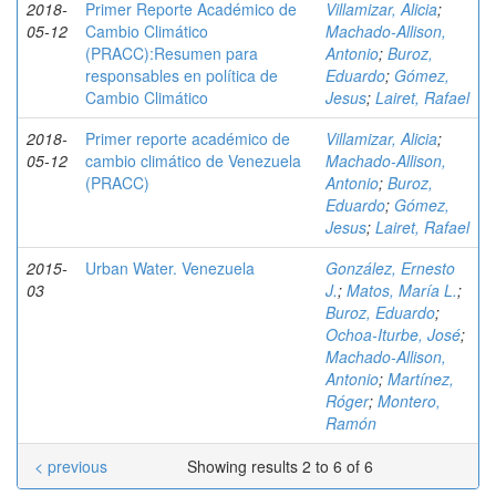
2018-
Primer Reporte Académico de
Villamizar, Alicia
;
05-12
Cambio Climático
Machado-Allison,
(PRACC):Resumen para
Antonio
;
Buroz,
responsables en política de
Eduardo
;
Gómez,
Cambio Climático
Jesus
;
Lairet, Rafael
2018-
Primer reporte académico de
Villamizar, Alicia
;
05-12
cambio climático de Venezuela
Machado-Allison,
(PRACC)
Antonio
;
Buroz,
Eduardo
;
Gómez,
Jesus
;
Lairet, Rafael
2015-
Urban Water. Venezuela
González, Ernesto
03
J.
;
Matos, María L.
;
Buroz, Eduardo
;
Ochoa-Iturbe, José
;
Machado-Allison,
Antonio
;
Martínez,
Róger
;
Montero,
Ramón
< previous
Showing results 2 to 6 of 6