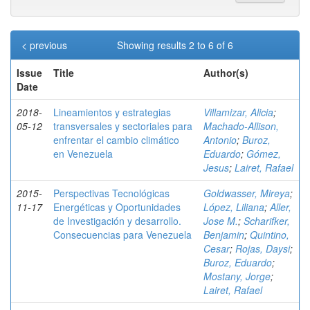
< previous
Showing results 2 to 6 of 6
Issue
Title
Author(s)
Date
2018-
Lineamientos y estrategias
Villamizar, Alicia
;
05-12
transversales y sectoriales para
Machado-Allison,
enfrentar el cambio climático
Antonio
;
Buroz,
en Venezuela
Eduardo
;
Gómez,
Jesus
;
Lairet, Rafael
2015-
Perspectivas Tecnológicas
Goldwasser, Mireya
;
11-17
Energéticas y Oportunidades
López, Liliana
;
Aller,
de Investigación y desarrollo.
Jose M.
;
Scharifker,
Consecuencias para Venezuela
Benjamin
;
Quintino,
Cesar
;
Rojas, Daysi
;
Buroz, Eduardo
;
Mostany, Jorge
;
Lairet, Rafael