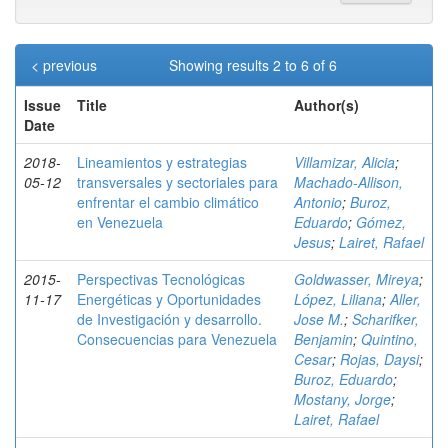
< previous
Showing results 2 to 6 of 6
Issue
Title
Author(s)
Date
2018-
Lineamientos y estrategias
Villamizar, Alicia
;
05-12
transversales y sectoriales para
Machado-Allison,
enfrentar el cambio climático
Antonio
;
Buroz,
en Venezuela
Eduardo
;
Gómez,
Jesus
;
Lairet, Rafael
2015-
Perspectivas Tecnológicas
Goldwasser, Mireya
;
11-17
Energéticas y Oportunidades
López, Liliana
;
Aller,
de Investigación y desarrollo.
Jose M.
;
Scharifker,
Consecuencias para Venezuela
Benjamin
;
Quintino,
Cesar
;
Rojas, Daysi
;
Buroz, Eduardo
;
Mostany, Jorge
;
Lairet, Rafael