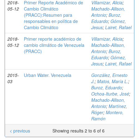
2018-
Primer Reporte Académico de
Villamizar, Alicia
;
05-12
Cambio Climático
Machado-Allison,
(PRACC):Resumen para
Antonio
;
Buroz,
responsables en política de
Eduardo
;
Gómez,
Cambio Climático
Jesus
;
Lairet, Rafael
2018-
Primer reporte académico de
Villamizar, Alicia
;
05-12
cambio climático de Venezuela
Machado-Allison,
(PRACC)
Antonio
;
Buroz,
Eduardo
;
Gómez,
Jesus
;
Lairet, Rafael
2015-
Urban Water. Venezuela
González, Ernesto
03
J.
;
Matos, María L.
;
Buroz, Eduardo
;
Ochoa-Iturbe, José
;
Machado-Allison,
Antonio
;
Martínez,
Róger
;
Montero,
Ramón
< previous
Showing results 2 to 6 of 6