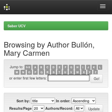
Skip
navigation
Saber UCV
Browsing by Author Bullón,
Mary Carmen
Jump to:
0-9
A
B
C
D
E
F
G
H
I
J
K
L
M
N
O
P
Q
R
S
T
U
V
W
X
Y
Z
or enter first few letters:
Sort by:
In order:
Results/Page
Authors/Record: