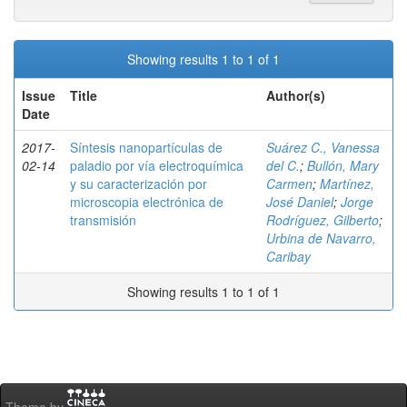
Showing results 1 to 1 of 1
Issue
Title
Author(s)
Date
2017-
Síntesis nanopartículas de
Suárez C., Vanessa
02-14
paladio por vía electroquímica
del C.
;
Bullón, Mary
y su caracterización por
Carmen
;
Martínez,
microscopia electrónica de
José Daniel
;
Jorge
transmisión
Rodríguez, Gilberto
;
Urbina de Navarro,
Caribay
Showing results 1 to 1 of 1