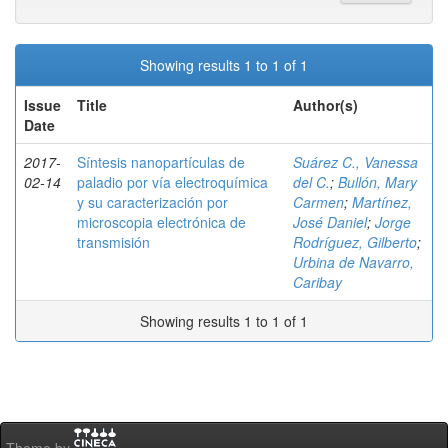
Showing results 1 to 1 of 1
Issue
Title
Author(s)
Date
2017-
Síntesis nanopartículas de
Suárez C., Vanessa
02-14
paladio por vía electroquímica
del C.
;
Bullón, Mary
y su caracterización por
Carmen
;
Martínez,
microscopia electrónica de
José Daniel
;
Jorge
transmisión
Rodríguez, Gilberto
;
Urbina de Navarro,
Caribay
Showing results 1 to 1 of 1