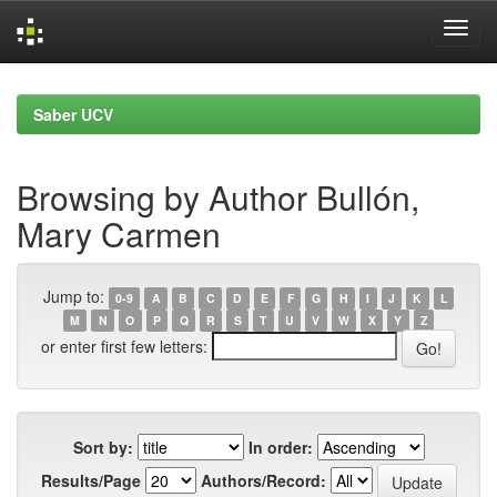
Skip
navigation
Saber UCV
Browsing by Author Bullón,
Mary Carmen
Jump to:
0-9
A
B
C
D
E
F
G
H
I
J
K
L
M
N
O
P
Q
R
S
T
U
V
W
X
Y
Z
or enter first few letters:
Sort by:
In order:
Results/Page
Authors/Record: