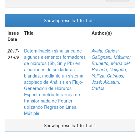
Showing results 1 to 1 of 1
Issue
Title
Author(s)
Date
2017-
Determinación simultánea de
Ayala, Carlos
;
01-09
algunos elementos formadores
Gallignani, Máximo
;
de hidruros (Sb, Sn y Pb) en
Brunetto, María del
aleaciones de soldaduras
Rosario
;
Delgado,
blandas, mediante un sistema
Yelitza
;
Chirinos,
acoplado de Análisis en Flujo-
José
;
Alciaturi,
Generación de Hidruros -
Carlos
Espectrometría Infrarroja de
transformada de Fourier
utilizando Regresión Lineal
Múltiple
Showing results 1 to 1 of 1