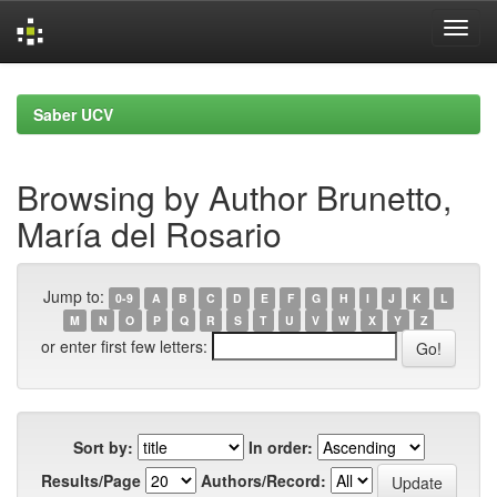
Skip
navigation
Saber UCV
Browsing by Author Brunetto,
María del Rosario
Jump to:
0-9
A
B
C
D
E
F
G
H
I
J
K
L
M
N
O
P
Q
R
S
T
U
V
W
X
Y
Z
or enter first few letters:
Sort by:
In order:
Results/Page
Authors/Record: