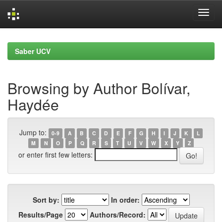
Skip
navigation
Saber UCV
Browsing by Author Bolívar,
Haydée
Jump to:
0-9
A
B
C
D
E
F
G
H
I
J
K
L
M
N
O
P
Q
R
S
T
U
V
W
X
Y
Z
or enter first few letters:
Sort by:
In order:
Results/Page
Authors/Record: