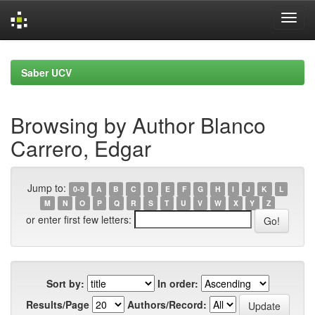
Skip
navigation
Saber UCV
Browsing by Author Blanco
Carrero, Edgar
Jump to:
0-9
A
B
C
D
E
F
G
H
I
J
K
L
M
N
O
P
Q
R
S
T
U
V
W
X
Y
Z
or enter first few letters:
Sort by:
In order:
Results/Page
Authors/Record: