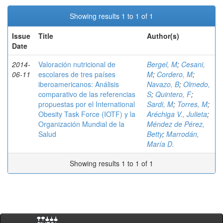
Showing results 1 to 1 of 1
Issue
Title
Author(s)
Date
2014-
Valoración nutricional de
Bergel, M
;
Cesani,
06-11
escolares de tres países
M
;
Cordero, M
;
iberoamericanos: Análisis
Navazo, B
;
Olmedo,
comparativo de las referencias
S
;
Quintero, F
;
propuestas por el International
Sardi, M
;
Torres, M
;
Obesity Task Force (IOTF) y la
Aréchiga V., Julieta
;
Organización Mundial de la
Méndez de Pérez,
Salud
Betty
;
Marrodán,
María D.
Showing results 1 to 1 of 1