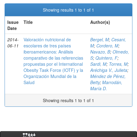
Showing results 1 to 1 of 1
Issue
Title
Author(s)
Date
2014-
Valoración nutricional de
Bergel, M
;
Cesani,
06-11
escolares de tres países
M
;
Cordero, M
;
iberoamericanos: Análisis
Navazo, B
;
Olmedo,
comparativo de las referencias
S
;
Quintero, F
;
propuestas por el International
Sardi, M
;
Torres, M
;
Obesity Task Force (IOTF) y la
Aréchiga V., Julieta
;
Organización Mundial de la
Méndez de Pérez,
Salud
Betty
;
Marrodán,
María D.
Showing results 1 to 1 of 1