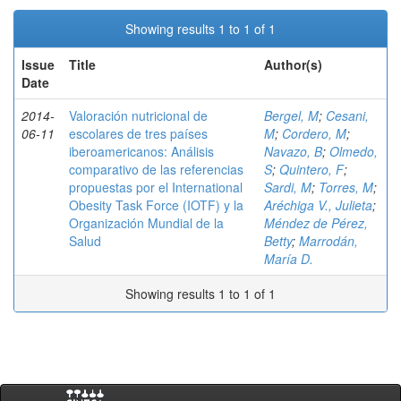
Showing results 1 to 1 of 1
Issue
Title
Author(s)
Date
2014-
Valoración nutricional de
Bergel, M
;
Cesani,
06-11
escolares de tres países
M
;
Cordero, M
;
iberoamericanos: Análisis
Navazo, B
;
Olmedo,
comparativo de las referencias
S
;
Quintero, F
;
propuestas por el International
Sardi, M
;
Torres, M
;
Obesity Task Force (IOTF) y la
Aréchiga V., Julieta
;
Organización Mundial de la
Méndez de Pérez,
Salud
Betty
;
Marrodán,
María D.
Showing results 1 to 1 of 1