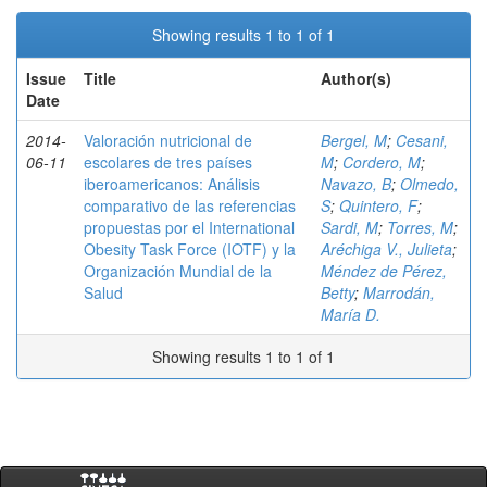
Showing results 1 to 1 of 1
Issue
Title
Author(s)
Date
2014-
Valoración nutricional de
Bergel, M
;
Cesani,
06-11
escolares de tres países
M
;
Cordero, M
;
iberoamericanos: Análisis
Navazo, B
;
Olmedo,
comparativo de las referencias
S
;
Quintero, F
;
propuestas por el International
Sardi, M
;
Torres, M
;
Obesity Task Force (IOTF) y la
Aréchiga V., Julieta
;
Organización Mundial de la
Méndez de Pérez,
Salud
Betty
;
Marrodán,
María D.
Showing results 1 to 1 of 1