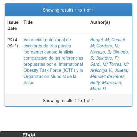
Showing results 1 to 1 of 1
Issue
Title
Author(s)
Date
2014-
Valoración nutricional de
Bergel, M
;
Cesani,
06-11
escolares de tres países
M
;
Cordero, M
;
iberoamericanos: Análisis
Navazo, B
;
Olmedo,
comparativo de las referencias
S
;
Quintero, F
;
propuestas por el International
Sardi, M
;
Torres, M
;
Obesity Task Force (IOTF) y la
Aréchiga V., Julieta
;
Organización Mundial de la
Méndez de Pérez,
Salud
Betty
;
Marrodán,
María D.
Showing results 1 to 1 of 1