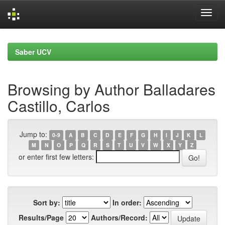
Skip
navigation
Saber UCV
Browsing by Author Balladares
Castillo, Carlos
Jump to:
0-9
A
B
C
D
E
F
G
H
I
J
K
L
M
N
O
P
Q
R
S
T
U
V
W
X
Y
Z
or enter first few letters:
Sort by:
In order:
Results/Page
Authors/Record: