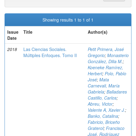
Showing results 1 to 1 of 1
Issue
Title
Author(s)
Date
2018
Las Ciencias Sociales.
Petit Primera, José
Múltiples Enfoques. Tomo II
Gregorio
;
Monasterio
González, Dilia M.
;
Koeneke Ramírez,
Herbert
;
Polo, Pablo
José
;
Mata
Carnevali, María
Gabriela
;
Balladares
Castillo, Carlos
;
Abreu, Victor
;
Valente A, Xavier J.
;
Banko, Catalina
;
Fabricio, Briceño
Graterol
;
Francisco
José, Rodríguez