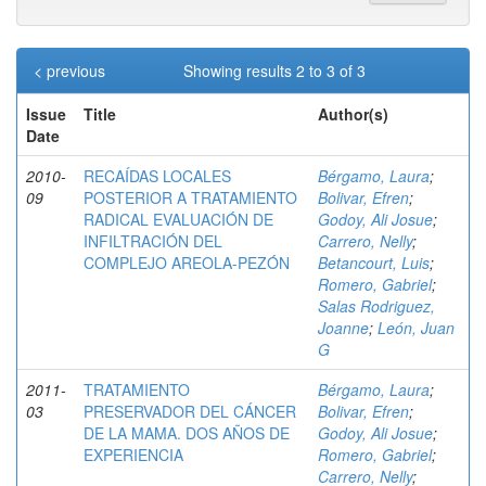
< previous
Showing results 2 to 3 of 3
Issue
Title
Author(s)
Date
2010-
RECAÍDAS LOCALES
Bérgamo, Laura
;
09
POSTERIOR A TRATAMIENTO
Bolivar, Efren
;
RADICAL EVALUACIÓN DE
Godoy, Ali Josue
;
INFILTRACIÓN DEL
Carrero, Nelly
;
COMPLEJO AREOLA-PEZÓN
Betancourt, Luis
;
Romero, Gabriel
;
Salas Rodriguez,
Joanne
;
León, Juan
G
2011-
TRATAMIENTO
Bérgamo, Laura
;
03
PRESERVADOR DEL CÁNCER
Bolivar, Efren
;
DE LA MAMA. DOS AÑOS DE
Godoy, Ali Josue
;
EXPERIENCIA
Romero, Gabriel
;
Carrero, Nelly
;