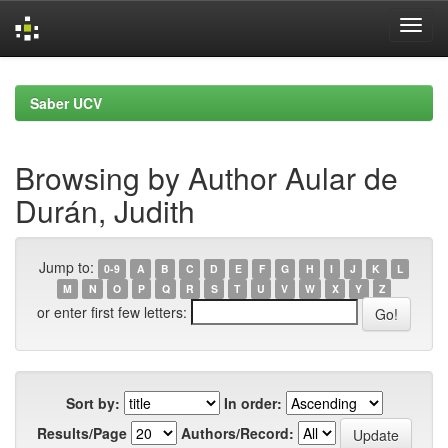
Skip
navigation
Saber UCV
Browsing by Author Aular de
Durán, Judith
Jump to:
0-9
A
B
C
D
E
F
G
H
I
J
K
L
M
N
O
P
Q
R
S
T
U
V
W
X
Y
Z
or enter first few letters:
Sort by:
In order:
Results/Page
Authors/Record: