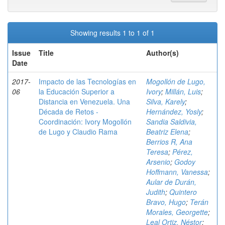
Showing results 1 to 1 of 1
Issue
Title
Author(s)
Date
2017-
Impacto de las Tecnologías en
Mogollón de Lugo,
06
la Educación Superior a
Ivory
;
Millán, Luis
;
Distancia en Venezuela. Una
Silva, Karely
;
Década de Retos -
Hernández, Yosly
;
Coordinación: Ivory Mogollón
Sandia Saldivia,
de Lugo y Claudio Rama
Beatriz Elena
;
Berrios R, Ana
Teresa
;
Pérez,
Arsenio
;
Godoy
Hoffmann, Vanessa
;
Aular de Durán,
Judith
;
Quintero
Bravo, Hugo
;
Terán
Morales, Georgette
;
Leal Ortiz, Néstor
;