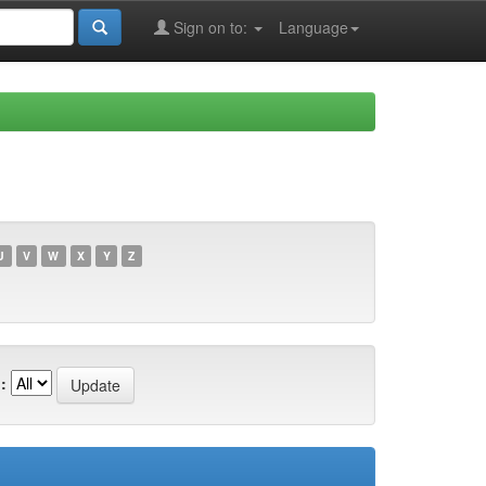
Sign on to:
Language
U
V
W
X
Y
Z
: