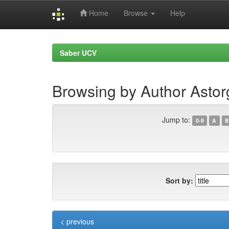
Home
Browse
Help
Skip
navigation
Saber UCV
Browsing by Author Asto
Jump to:
0-9
A
B
Sort by:
< previous