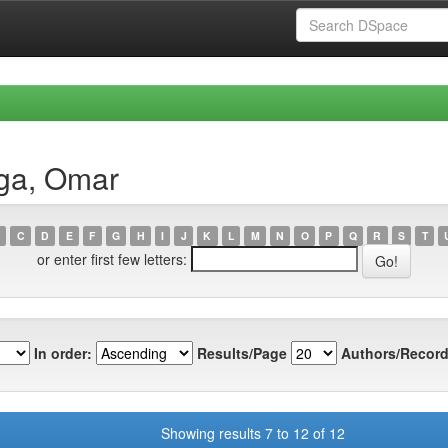
rga, Omar
C
D
E
F
G
H
I
J
K
L
M
N
O
P
Q
R
S
T
or enter first few letters:
In order:
Results/Page
Authors/Record
Showing results 7 to 12 of 12