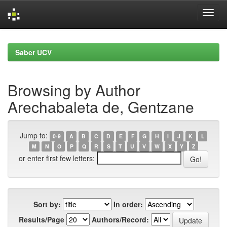
Skip
navigation
Saber UCV
Browsing by Author
Arechabaleta de, Gentzane
Jump to:
0-9
A
B
C
D
E
F
G
H
I
J
K
L
M
N
O
P
Q
R
S
T
U
V
W
X
Y
Z
or enter first few letters:
Sort by:
In order:
Results/Page
Authors/Record: