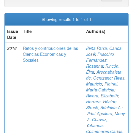
Showing results 1 to 1 of 1
Issue
Title
Author(s)
Date
2016
Retos y contribuciones de las
Peña Parra, Carlos
Ciencias Económicas y
José
;
Friscchio
Sociales
Fernández,
Rosanna
;
Rincón,
Élita
;
Arechabaleta
de, Gentzane
;
Rivas,
Mauricio
;
Pietrini,
María Gabriela
;
Rivera, Elizabeth
;
Herrera, Héctor
;
Struck, Adelaida A.
;
Vidal-Aguilera, Mony
V.
;
Chávez,
Yohanna
;
Colmenares Carias,