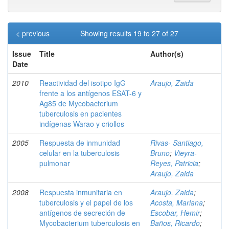
< previous
Showing results 19 to 27 of 27
Issue
Title
Author(s)
Date
2010
Reactividad del isotipo IgG
Araujo, Zaida
frente a los antígenos ESAT-6 y
Ag85 de Mycobacterium
tuberculosis en pacientes
indígenas Warao y criollos
2005
Respuesta de inmunidad
Rivas- Santiago,
celular en la tuberculosis
Bruno
;
Vieyra-
pulmonar
Reyes, Patricia
;
Araujo, Zaida
2008
Respuesta inmunitaria en
Araujo, Zaida
;
tuberculosis y el papel de los
Acosta, Mariana
;
antígenos de secreción de
Escobar, Hemir
;
Mycobacterium tuberculosis en
Baños, Ricardo
;