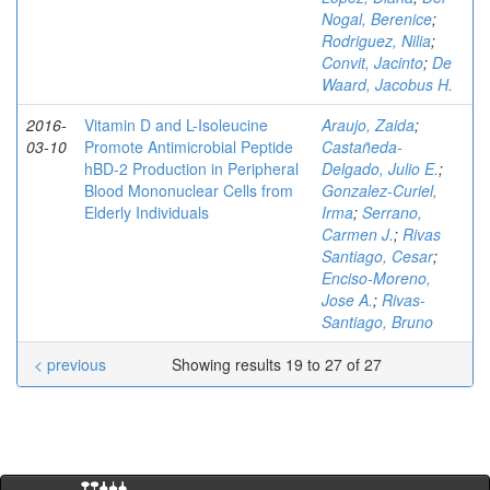
Nogal, Berenice
;
Rodriguez, Nilia
;
Convit, Jacinto
;
De
Waard, Jacobus H.
2016-
Vitamin D and L-Isoleucine
Araujo, Zaida
;
03-10
Promote Antimicrobial Peptide
Castañeda-
hBD-2 Production in Peripheral
Delgado, Julio E.
;
Blood Mononuclear Cells from
Gonzalez-Curiel,
Elderly Individuals
Irma
;
Serrano,
Carmen J.
;
Rivas
Santiago, Cesar
;
Enciso-Moreno,
Jose A.
;
Rivas-
Santiago, Bruno
< previous
Showing results 19 to 27 of 27