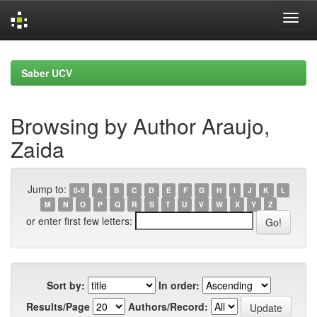
Skip
navigation
Saber UCV
Browsing by Author Araujo,
Zaida
Jump to:
0-9
A
B
C
D
E
F
G
H
I
J
K
L
M
N
O
P
Q
R
S
T
U
V
W
X
Y
Z
or enter first few letters:
Sort by:
In order:
Results/Page
Authors/Record: