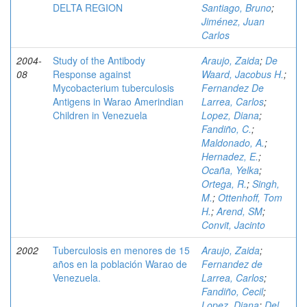
DELTA REGION
Santiago, Bruno
;
Jiménez, Juan
Carlos
2004-
Study of the Antibody
Araujo, Zaida
;
De
08
Response against
Waard, Jacobus H.
;
Mycobacterium tuberculosis
Fernandez De
Antigens in Warao Amerindian
Larrea, Carlos
;
Children in Venezuela
Lopez, Diana
;
Fandiño, C.
;
Maldonado, A.
;
Hernadez, E.
;
Ocaña, Yelka
;
Ortega, R.
;
Singh,
M.
;
Ottenhoff, Tom
H.
;
Arend, SM
;
Convit, Jacinto
2002
Tuberculosis en menores de 15
Araujo, Zaida
;
años en la población Warao de
Fernandez de
Venezuela.
Larrea, Carlos
;
Fandiño, Cecil
;
Lopez, Diana
;
Del