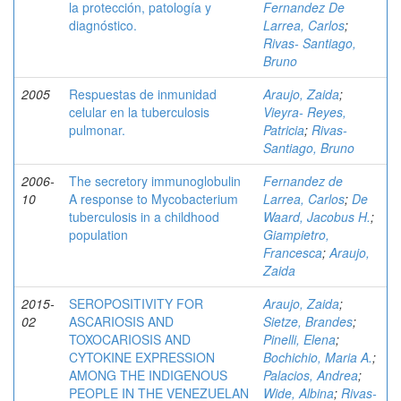
la protección, patología y
Fernandez De
diagnóstico.
Larrea, Carlos
;
Rivas- Santiago,
Bruno
2005
Respuestas de inmunidad
Araujo, Zaida
;
celular en la tuberculosis
Vieyra- Reyes,
pulmonar.
Patricia
;
Rivas-
Santiago, Bruno
2006-
The secretory immunoglobulin
Fernandez de
10
A response to Mycobacterium
Larrea, Carlos
;
De
tuberculosis in a childhood
Waard, Jacobus H.
;
population
Giampietro,
Francesca
;
Araujo,
Zaida
2015-
SEROPOSITIVITY FOR
Araujo, Zaida
;
02
ASCARIOSIS AND
Sietze, Brandes
;
TOXOCARIOSIS AND
Pinelli, Elena
;
CYTOKINE EXPRESSION
Bochichio, Maria A.
;
AMONG THE INDIGENOUS
Palacios, Andrea
;
PEOPLE IN THE VENEZUELAN
Wide, Albina
;
Rivas-