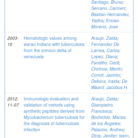
Santiago, Bruno
;
Serrano, Carmen
;
Bastian-Hernandez,
Yadira
;
Enciso-
Moreno, Jose
2003-
Hematologic values among
Araujo, Zaida
;
10
warao indians with tuberculosis
Fernandez De
from the orinoco delta of
Larrea, Carlos
;
venezuela
Lopez, Diana
;
Fandiño, Cecil
;
Chirinos, Merlin
;
Convit, Jacinto
;
Debora, Iraida
;
De
Waard, Jacobus H.
2012-
Immunologic evaluation and
Araujo, Zaida
;
11-07
validation of metods using
Giampietro,
synthetic peptides derived from
Francesca
;
Mycobacterium tuberculosis for
Bochichio, Marias
the diagnosis of tuberculosis
de los Angeles
;
infection
Palacios, Andrea
;
Dinis, Jenifer
;
Isern,