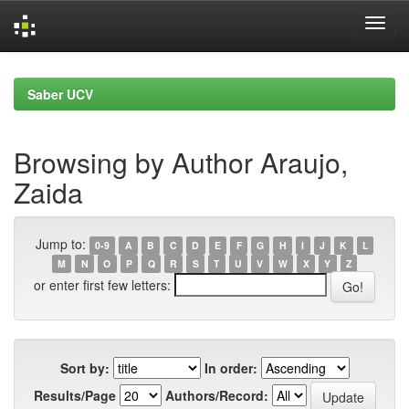
Skip
navigation
Saber UCV
Browsing by Author Araujo,
Zaida
Jump to:
0-9
A
B
C
D
E
F
G
H
I
J
K
L
M
N
O
P
Q
R
S
T
U
V
W
X
Y
Z
or enter first few letters:
Sort by:
In order:
Results/Page
Authors/Record: