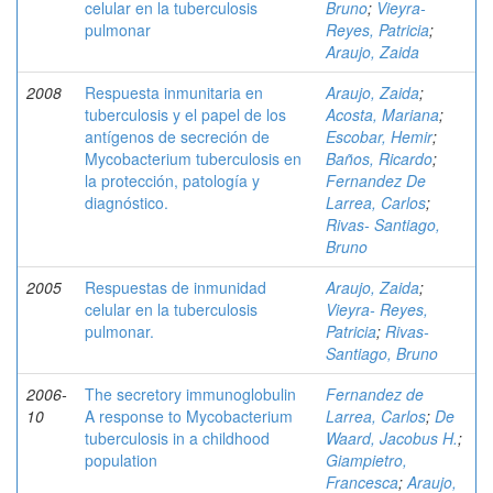
celular en la tuberculosis
Bruno
;
Vieyra-
pulmonar
Reyes, Patricia
;
Araujo, Zaida
2008
Respuesta inmunitaria en
Araujo, Zaida
;
tuberculosis y el papel de los
Acosta, Mariana
;
antígenos de secreción de
Escobar, Hemir
;
Mycobacterium tuberculosis en
Baños, Ricardo
;
la protección, patología y
Fernandez De
diagnóstico.
Larrea, Carlos
;
Rivas- Santiago,
Bruno
2005
Respuestas de inmunidad
Araujo, Zaida
;
celular en la tuberculosis
Vieyra- Reyes,
pulmonar.
Patricia
;
Rivas-
Santiago, Bruno
2006-
The secretory immunoglobulin
Fernandez de
10
A response to Mycobacterium
Larrea, Carlos
;
De
tuberculosis in a childhood
Waard, Jacobus H.
;
population
Giampietro,
Francesca
;
Araujo,