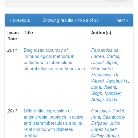
< previous
Showing results 7 to 26 of 27
next >
Issue
Title
Author(s)
Date
2011
Diagnostic accuracy of
Fernandez de
immunological methods in
Larrea, Carlos
;
patients with tuberculous
Duplat, Aglae
;
pleural effusion from Venezuela.
Giampietro,
Francesca
;
De
Waard, Jacobus H.
;
Luna, Julieta
;
Singh, Mahavir
;
Araujo, Zaida
2011
Differential expression of
Gonzalez- Curiel,
antimicrobial peptides in active
Irma
;
Castañeda-
and latent tuberculosis and its
Delgado, Julio
;
relationship with diabetes
Lopez-Lopez,
mellitus
Nallely
;
Araujo,