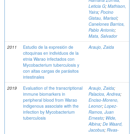
Hamana Zorrilla,
Leticia G
;
Mathison,
Yaira
;
Pocino
Gistau, Marisol
;
Canelones Barrios,
Pablo Antonio
;
Mata, Salvador
2011
Estudio de la expresión de
Araujo, Zaida
citoquinas en individuos de la
etnia Warao infectados con
Mycobacterium tuberculosis y
con altas cargas de parásitos
intestinales
2019
Evaluation of the transcriptional
Araujo, Zaida
;
immune biomarkers in
Palacios, Andrea
;
peripheral blood from Warao
Enciso-Moreno,
indigenous associate with the
Leonor
;
Lopez-
infection by Mycobacterium
Ramos, Juan
tuberculosis
Ernesto
;
Wide,
Albina
;
De Waard,
Jacobus
;
Rivas-