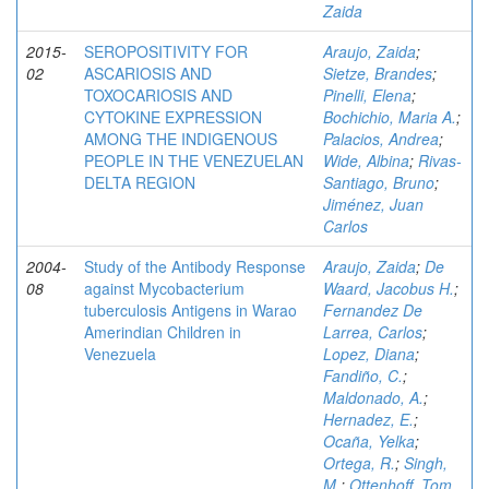
Zaida
2015-
SEROPOSITIVITY FOR
Araujo, Zaida
;
02
ASCARIOSIS AND
Sietze, Brandes
;
TOXOCARIOSIS AND
Pinelli, Elena
;
CYTOKINE EXPRESSION
Bochichio, Maria A.
;
AMONG THE INDIGENOUS
Palacios, Andrea
;
PEOPLE IN THE VENEZUELAN
Wide, Albina
;
Rivas-
DELTA REGION
Santiago, Bruno
;
Jiménez, Juan
Carlos
2004-
Study of the Antibody Response
Araujo, Zaida
;
De
08
against Mycobacterium
Waard, Jacobus H.
;
tuberculosis Antigens in Warao
Fernandez De
Amerindian Children in
Larrea, Carlos
;
Venezuela
Lopez, Diana
;
Fandiño, C.
;
Maldonado, A.
;
Hernadez, E.
;
Ocaña, Yelka
;
Ortega, R.
;
Singh,
M.
;
Ottenhoff, Tom