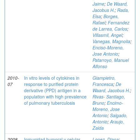
Jaime
;
De Waard,
Jacobus H.
;
Rada,
Elsa
;
Borges,
Rafael
;
Fernandez
de Larrea, Carlos
;
Villasmil, Angel
;
Vanegas, Magnolia
;
Enciso-Moreno,
Jose Antonio
;
Patarroyo, Manuel
Alfonso
2010-
In vitro levels of cytokines in
Giampietro,
07
response to purified protein
Francesca
;
De
derivative (PPD) antigen in a
Waard, Jacobus H.
;
population with high prevalence
Rivas- Santiago,
of pulmonary tuberculosis
Bruno
;
Encimo-
Moreno, Jose
Antonio
;
Salgado,
Antonio
;
Araujo,
Zaida
2008-
Inmunidad humoral y celular
Lopez, Diana
;