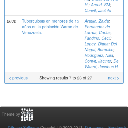
H.
;
Arend, SM
;
Convit, Jacinto
2002
Tuberculosis en menores de 15
Araujo, Zaida
;
años en la población Warao de
Fernandez de
Venezuela.
Larrea, Carlos
;
Fandiño, Cecil
;
Lopez, Diana
;
Del
Nogal, Berenice
;
Rodriguez, Nilia
;
Convit, Jacinto
;
De
Waard, Jacobus H.
< previous
Showing results 7 to 26 of 27
next >
Theme by
DSpace Software
Copyright © 2002-2013
Duraspace
-
Feedback