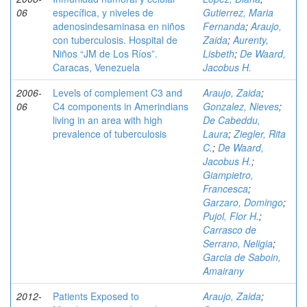
06
específica, y niveles de
Gutierrez, Maria
adenosindesaminasa en niños
Fernanda
;
Araujo,
con tuberculosis. Hospital de
Zaida
;
Aurenty,
Niños “JM de Los Ríos”.
Lisbeth
;
De Waard,
Caracas, Venezuela
Jacobus H.
2006-
Levels of complement C3 and
Araujo, Zaida
;
06
C4 components in Amerindians
Gonzalez, Nieves
;
living in an area with high
De Cabeddu,
prevalence of tuberculosis
Laura
;
Ziegler, Rita
C.
;
De Waard,
Jacobus H.
;
Giampietro,
Francesca
;
Garzaro, Domingo
;
Pujol, Flor H.
;
Carrasco de
Serrano, Neligia
;
Garcia de Saboin,
Amairany
2012-
Patients Exposed to
Araujo, Zaida
;