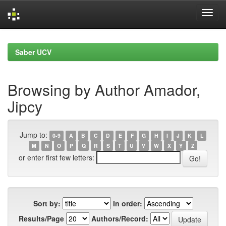
Skip
navigation
Saber UCV
Browsing by Author Amador,
Jipcy
Jump to:
0-9
A
B
C
D
E
F
G
H
I
J
K
L
M
N
O
P
Q
R
S
T
U
V
W
X
Y
Z
or enter first few letters:
Sort by:
In order:
Results/Page
Authors/Record: