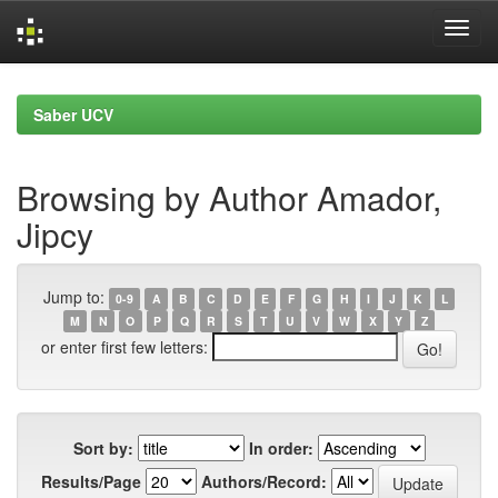
Skip
navigation
Saber UCV
Browsing by Author Amador,
Jipcy
Jump to:
0-9
A
B
C
D
E
F
G
H
I
J
K
L
M
N
O
P
Q
R
S
T
U
V
W
X
Y
Z
or enter first few letters:
Sort by:
In order:
Results/Page
Authors/Record: