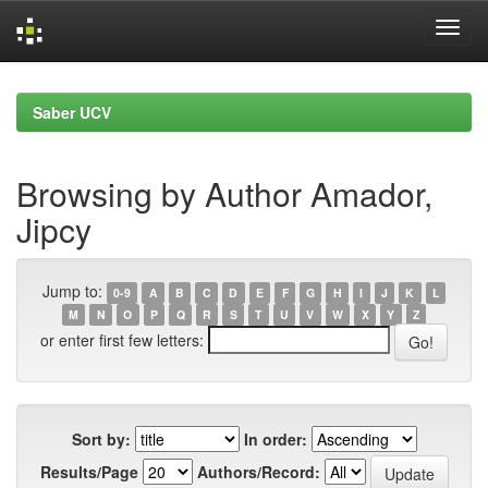
Skip
navigation
Saber UCV
Browsing by Author Amador,
Jipcy
Jump to:
0-9
A
B
C
D
E
F
G
H
I
J
K
L
M
N
O
P
Q
R
S
T
U
V
W
X
Y
Z
or enter first few letters:
Sort by:
In order:
Results/Page
Authors/Record: