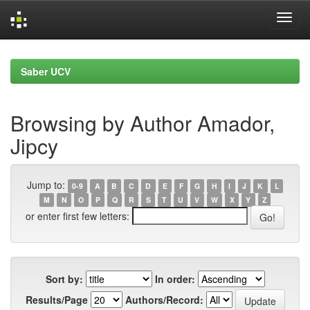
Skip
navigation
Saber UCV
Browsing by Author Amador,
Jipcy
Jump to:
0-9
A
B
C
D
E
F
G
H
I
J
K
L
M
N
O
P
Q
R
S
T
U
V
W
X
Y
Z
or enter first few letters:
Sort by:
In order:
Results/Page
Authors/Record: