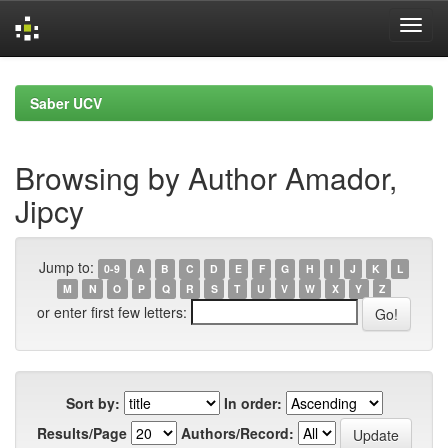
Skip
navigation
Saber UCV
Browsing by Author Amador,
Jipcy
Jump to:
0-9
A
B
C
D
E
F
G
H
I
J
K
L
M
N
O
P
Q
R
S
T
U
V
W
X
Y
Z
or enter first few letters:
Sort by:
In order:
Results/Page
Authors/Record: