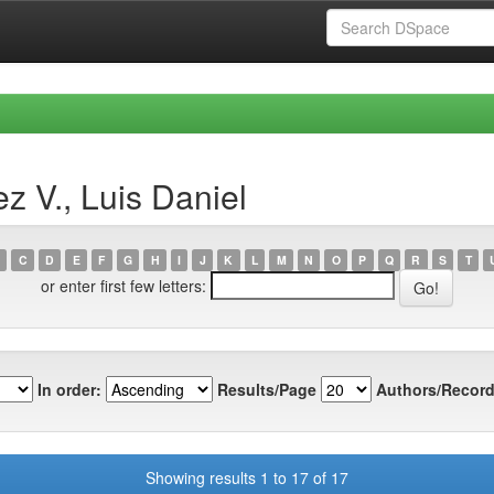
z V., Luis Daniel
C
D
E
F
G
H
I
J
K
L
M
N
O
P
Q
R
S
T
or enter first few letters:
In order:
Results/Page
Authors/Record
Showing results 1 to 17 of 17