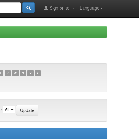
Sign on to:
Language
U
V
W
X
Y
Z
: