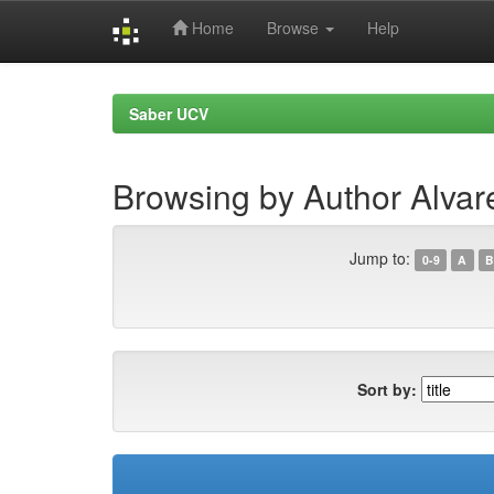
Home
Browse
Help
Skip
navigation
Saber UCV
Browsing by Author Alvare
Jump to:
0-9
A
B
Sort by: