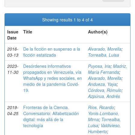
Showing results 1 to 4 of 4
Issue
Title
Author(s)
Date
2016-
De la ficción en suspenso a la
Alvarado, Morella
;
03-13
ficción estatizada
Torrealba, Luisa
2023-
Desórdenes informativos
Puyosa, Iria
;
Madriz,
11-30
propagados en Venezuela, vía
María Fernanda
;
WhatsApp y redes sociales, en
Alvarado, Morella
;
medio de la pandemia Covid-
Andueza, Yaya
;
19.
Córdova, Rómulo
;
Azpúrua, Andrés
2019-
Fronteras de la Ciencia.
Ríos, Ricardo
;
04-25
Conversatorio: Alfabetización
Yonis-Lombano,
digital: más allá de la
Mirna
;
Torrealba,
tecnología
Luisa
;
Valdivieso,
Humberto
;