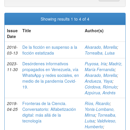
Showing results 1 to 4 of 4
Issue
Title
Author(s)
Date
2016-
De la ficción en suspenso a la
Alvarado, Morella
;
03-13
ficción estatizada
Torrealba, Luisa
2023-
Desórdenes informativos
Puyosa, Iria
;
Madriz,
11-30
propagados en Venezuela, vía
María Fernanda
;
WhatsApp y redes sociales, en
Alvarado, Morella
;
medio de la pandemia Covid-
Andueza, Yaya
;
19.
Córdova, Rómulo
;
Azpúrua, Andrés
2019-
Fronteras de la Ciencia.
Ríos, Ricardo
;
04-25
Conversatorio: Alfabetización
Yonis-Lombano,
digital: más allá de la
Mirna
;
Torrealba,
tecnología
Luisa
;
Valdivieso,
Humberto
;