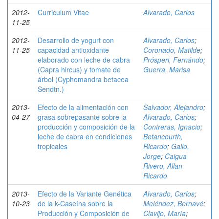
2012-
Curriculum Vitae
Alvarado, Carlos
11-25
2012-
Desarrollo de yogurt con
Alvarado, Carlos
;
11-25
capacidad antioxidante
Coronado, Matilde
;
elaborado con leche de cabra
Prósperi, Fernándo
;
(Capra hircus) y tomate de
Guerra, Marisa
árbol (Cyphomandra betacea
Sendtn.)
2013-
Efecto de la alimentación con
Salvador, Alejandro
;
04-27
grasa sobrepasante sobre la
Alvarado, Carlos
;
producción y composición de la
Contreras, Ignacio
;
leche de cabra en condiciones
Betancourth,
tropicales
Ricardo
;
Gallo,
Jorge
;
Caigua
Rivero, Allan
Ricardo
2013-
Efecto de la Variante Genética
Alvarado, Carlos
;
10-23
de la k-Caseína sobre la
Meléndez, Bernavé
;
Producción y Composición de
Clavijo, María
;