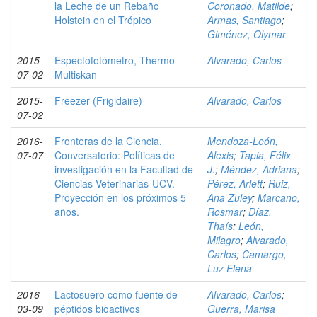
la Leche de un Rebaño
Coronado, Matilde
;
Holstein en el Trópico
Armas, Santiago
;
Giménez, Olymar
2015-
Espectofotómetro, Thermo
Alvarado, Carlos
07-02
Multiskan
2015-
Freezer (Frigidaire)
Alvarado, Carlos
07-02
2016-
Fronteras de la Ciencia.
Mendoza-León,
07-07
Conversatorio: Políticas de
Alexis
;
Tapia, Félix
investigación en la Facultad de
J.
;
Méndez, Adriana
;
Ciencias Veterinarias-UCV.
Pérez, Arlett
;
Ruiz,
Proyección en los próximos 5
Ana Zuley
;
Marcano,
años.
Rosmar
;
Díaz,
Thaís
;
León,
Milagro
;
Alvarado,
Carlos
;
Camargo,
Luz Elena
2016-
Lactosuero como fuente de
Alvarado, Carlos
;
03-09
péptidos bioactivos
Guerra, Marisa