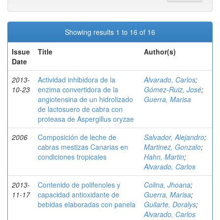
Showing results 1 to 16 of 16
Issue
Title
Author(s)
Date
2013-
Actividad inhibidora de la
Alvarado, Carlos
;
10-23
enzima convertidora de la
Gómez-Ruiz, José
;
angiotensina de un hidrolizado
Guerra, Marisa
de lactosuero de cabra con
proteasa de Aspergillus oryzae
2006
Composición de leche de
Salvador, Alejandro
;
cabras mestizas Canarias en
Martinez, Gonzalo
;
condiciones tropicales
Hahn, Martin
;
Alvarado, Carlos
2013-
Contenido de polifenoles y
Colina, Jhoana
;
11-17
capacidad antioxidante de
Guerra, Marisa
;
bebidas elaboradas con panela
Guilarte, Doralys
;
Alvarado, Carlos