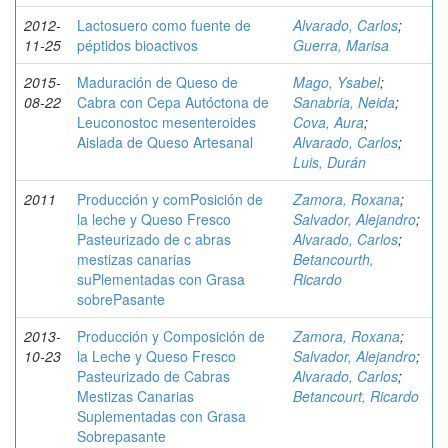
2012-
Lactosuero como fuente de
Alvarado, Carlos
;
11-25
péptidos bioactivos
Guerra, Marisa
2015-
Maduración de Queso de
Mago, Ysabel
;
08-22
Cabra con Cepa Autóctona de
Sanabria, Neida
;
Leuconostoc mesenteroides
Cova, Aura
;
Aislada de Queso Artesanal
Alvarado, Carlos
;
Luis, Durán
2011
Producción y comPosición de
Zamora, Roxana
;
la leche y Queso Fresco
Salvador, Alejandro
;
Pasteurizado de c abras
Alvarado, Carlos
;
mestizas canarias
Betancourth,
suPlementadas con Grasa
Ricardo
sobrePasante
2013-
Producción y Composición de
Zamora, Roxana
;
10-23
la Leche y Queso Fresco
Salvador, Alejandro
;
Pasteurizado de Cabras
Alvarado, Carlos
;
Mestizas Canarias
Betancourt, Ricardo
Suplementadas con Grasa
Sobrepasante